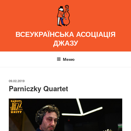
Перейти
до
вмісту
ВСЕУКРАЇНСЬКА АСОЦІАЦІЯ
ДЖАЗУ
Меню
ОПУБЛІКОВАНО
09.02.2019
Parniczky Quartet