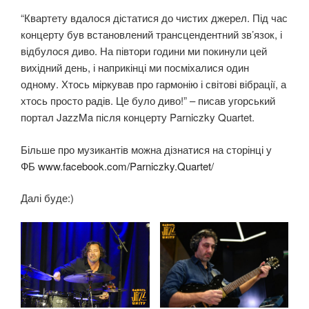
“Квартету вдалося дістатися до чистих джерел. Під час
концерту був встановлений трансцендентний зв’язок, і
відбулося диво. На півтори години ми покинули цей
вихідний день, і наприкінці ми посміхалися один
одному. Хтось міркував про гармонію і світові вібрації, а
хтось просто радів. Це було диво!” – писав угорський
портал JazzMa після концерту Parniczky Quartet.
Більше про музикантів можна дізнатися на сторінці у
ФБ
www.facebook.com/Parniczky.Quartet/
Далі буде:)