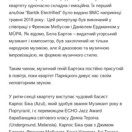
квартету одночасно складна і емоційна. Їх перший
альбом “Bartók Electrified” було видано BMC наприкінці
травня 2018 року. Цей репертуар був виконаний у
співпраці з Френком Мебусом і Даніелем Ердманном у
MÜPA. Як відомо, Бела Барток – видатний угорський
музикант і композитор, був захоплений не тільки
народною музикою, але й джазовою та музичною
імпровізацією, як формою музичного стилю.
Таким чином, музичний геній Бартока постійно присутній
в повітрі, поки квартет Парніцкого дивує нас своїм
неповторним звуком.
У ритм-секції квартету виступає чудовий басист
Карлос Біка (Azul), який здобув звання Музикант року в
Португалії, і є переможцем ECHO Jazz Award
барабанщика світового класу Деяна Терзіча
(Underground, Melanoia). Карлос Біка грав з Джимом
Блеком, Френком Мебусом, Кенні Уілером, Акі Такасе,