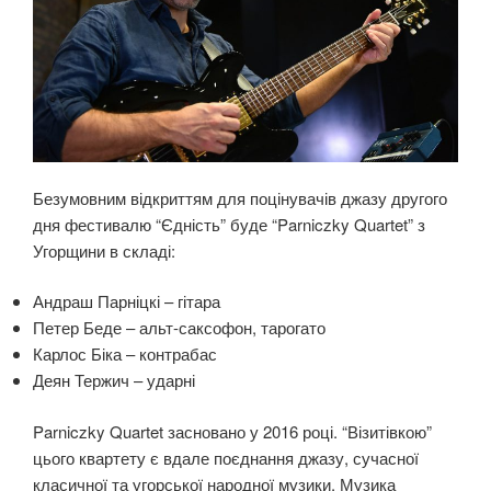
Безумовним відкриттям для поцінувачів джазу другого
дня фестивалю “Єдність” буде “Parniczky Quartet” з
Угорщини в складі:
Андраш Парніцкі – гітара
Петер Беде – альт-саксофон, тарогато
Карлос Біка – контрабас
Деян Тержич – ударні
Parniczky Quartet засновано у 2016 році. “Візитівкою”
цього квартету є вдале поєднання джазу, сучасної
класичної та угорської народної музики. Музика