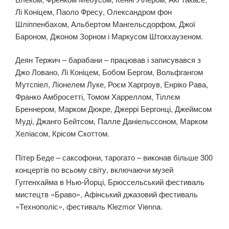
Лі Коніцем, Паоло Фресу, Олександром фон
Шліппенбахом, Альбертом Мангельсдорфом, Джої
Бароном, Джоном Зорном і Маркусом Штокхаузеном.
Деян Тержич – барабани – працював і записувався з
Джо Ловано, Лі Коніцем, Бобом Бергом, Вольфгангом
Мутспіел, Ліонелем Луке, Роєм Харгроув, Енріко Рава,
Франко Амбросетті, Томом Харреллом, Тіллєм
Бреннером, Марком Дюкре, Джеррі Бергонці, Джеймсом
Муді, Джанго Бейтсом, Палле Даніельссоном, Марком
Хеліасом, Крісом Скоттом.
Пітер Беде – саксофони, тарогато – виконав більше 300
концертів по всьому світу, включаючи музей
Гуггенхайма в Нью-Йорці, Брюссельський фестиваль
мистецтв «Браво», Афінський джазовий фестиваль
«Технополіс», фестиваль Klezmor Vienna.