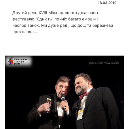
18.03.2019
Другий день XVIII Міжнародного джазового
фестивалю “Єдність” приніс багато емоцій і
несподіванок. Ми дуже раді, що дощ та березнева
прохолода…