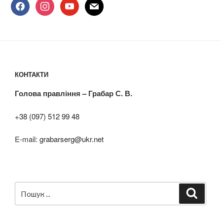
facebook
instagram
youtube
mail
КОНТАКТИ
Голова правління – Грабар С. В.
+38 (097) 512 99 48
E-mail:
grabarserg@ukr.net
Пошук
Шукат
за
запитом: