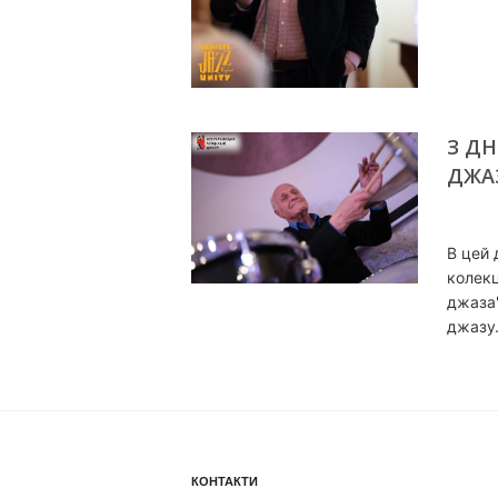
З Д
ДЖА
В цей 
колекц
джаза"
джаз
КОНТАКТИ