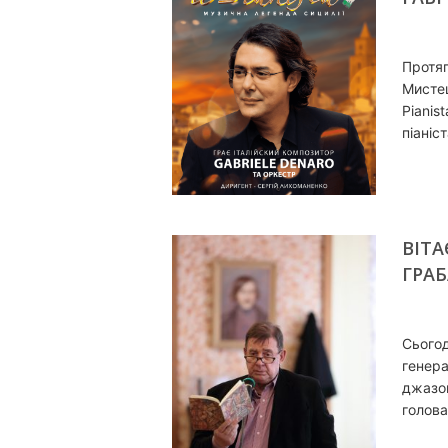
Протяг
Мисте
Pianis
піаніс
ВІТ
ГРАБ
Сьогод
генер
джазов
голова