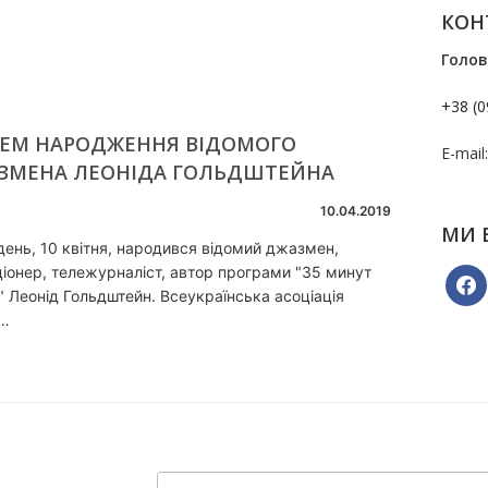
КОН
Голов
+38 (0
НЕМ НАРОДЖЕННЯ ВІДОМОГО
E-mail
ЗМЕНА ЛЕОНІДА ГОЛЬДШТЕЙНА
10.04.2019
МИ 
день, 10 квітня, народився відомий джазмен,
іонер, тележурналіст, автор програми "35 минут
faceb
 Леонід Гольдштейн. Всеукраїнська асоціація
у…
Пошук