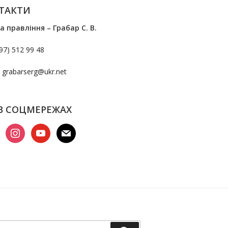
ТАКТИ
а правління – Грабар С. В.
97) 512 99 48
:
grabarserg@ukr.net
В СОЦМЕРЕЖАХ
ook
instagram
youtube
mail