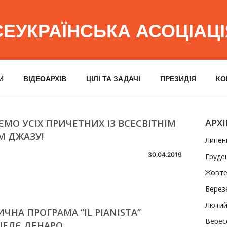
СЕУКРАЇНСЬКА АСОЦІАЦ
И
ВІДЕОАРХІВ
ЦІЛІ ТА ЗАДАЧІ
ПРЕЗИДІЯ
КО
АРХІ
ЄМО УСІХ ПРИЧЕТНИХ ІЗ ВСЕСВІТНІМ
М ДЖАЗУ!
Липен
30.04.2019
Груде
Жовте
Берез
Лютий
ЧНА ПРОГРАМА “IL PIANISTA”
Верес
ІЕЛЄ ДЕНАРО