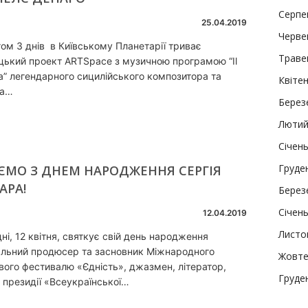
Серпе
25.04.2019
Черве
ом 3 днів в Київському Планетарії триває
Траве
цький проект ARTSpace з музичною програмою “Il
ta” легендарного сицилійського композитора та
Квіте
та…
Берез
Лютий
Січен
Груде
АЄМО З ДНЕМ НАРОДЖЕННЯ СЕРГІЯ
АРА!
Берез
Січен
12.04.2019
Листо
ні, 12 квітня, святкує свій день народження
альний продюсер та засновник Міжнародного
Жовте
ого фестивалю «Єдність», джазмен, літератор,
Груде
 президії «Всеукраїнської…