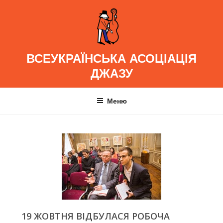
Перейти
до
вмісту
ВСЕУКРАЇНСЬКА АСОЦІАЦІЯ
ДЖАЗУ
Меню
19 ЖОВТНЯ ВІДБУЛАСЯ РОБОЧА