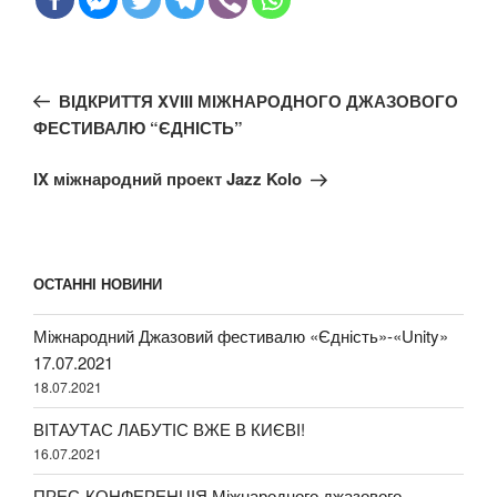
Навігація
Попередній
ВІДКРИТТЯ XVIII МІЖНАРОДНОГО ДЖАЗОВОГО
записів
запис:
ФЕСТИВАЛЮ “ЄДНІСТЬ”
Наступний
IX міжнародний проект Jazz Kolo
запис
ОСТАННІ НОВИНИ
Міжнародний Джазовий фестивалю «Єдність»-«Unity»
17.07.2021
18.07.2021
ВІТАУТАС ЛАБУТІС ВЖЕ В КИЄВІ!
16.07.2021
ПРЕС-КОНФЕРЕНЦІЯ Міжнародного джазового