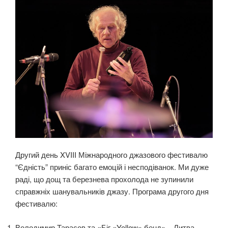
Другий день XVIII Міжнародного джазового фестивалю
“Єдність” приніс багато емоцій і несподіванок. Ми дуже
раді, що дощ та березнева прохолода не зупинили
справжніх шанувальників джазу. Програма другого дня
фестивалю:
Володимир Тарасов та «Біг «Yellow» бенд» – Литва,