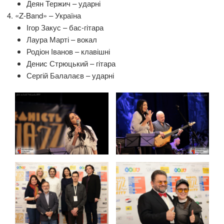
Деян Тержич – ударні
«Z-Band» – Україна
Ігор Закус – бас-гітара
Лаура Марті – вокал
Родіон Іванов – клавішні
Денис Стрюцький – гітара
Сергій Балалаєв – ударні