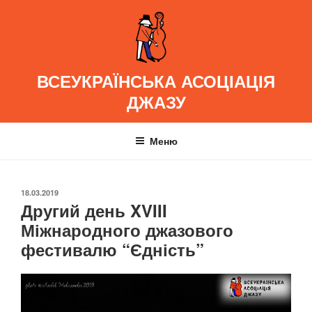
Перейти
до
вмісту
ВСЕУКРАЇНСЬКА АСОЦІАЦІЯ
ДЖАЗУ
Меню
ОПУБЛІКОВАНО
18.03.2019
Другий день XVIII
Міжнародного джазового
фестивалю “Єдність”