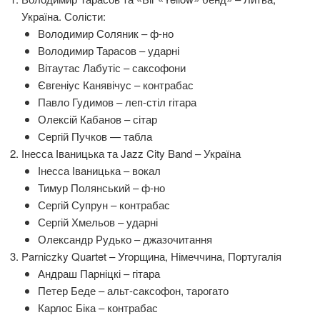
Україна. Солісти:
Володимир Соляник – ф-но
Володимир Тарасов – ударні
Вітаутас Лабутіс – саксофони
Євгеніус Канявічус – контрабас
Павло Гудимов – леп-стіл гітара
Олексій Кабанов – сітар
Сергій Пучков — табла
Інесса Іваницька та Jazz City Band – Україна
Інесса Іваницька – вокал
Тимур Полянський – ф-но
Сергій Супрун – контрабас
Сергій Хмельов – ударні
Олександр Рудько – джазочитання
Parniczky Quartet – Угорщина, Німеччина, Португалія
Андраш Парніцкі – гітара
Петер Беде – альт-саксофон, тарогато
Карлос Біка – контрабас