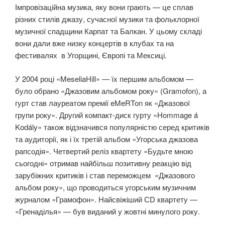
Імпровізаційна музика, яку вони грають — це сплав
різних стилів джазу, сучасної музики та фольклорної
музичної спадщини Карпат та Балкан. У цьому складі
вони дали вже низку концертів в клубах та на
фестивалях в Угорщині, Європі та Мексиці.
У 2004 році «MeseliaHill» — їх першим альбомом —
було обрано «Джазовим альбомом року» (Gramofon), а
гурт став лауреатом премії eMeRTon як «Джазової
групи року». Другий компакт-диск гурту «Hommage á
Kodály» також відзначився популярністю серед критиків
та аудиторії, як і їх третій альбом «Угорська джазова
рапсодія». Четвертий реліз квартету «Будьте мною
сьогодні» отримав найбільш позитивну реакцію від
зарубіжних критиків і став переможцем «Джазового
альбом року», що проводиться угорським музичним
журналом «Грамофон». Найсвіжіший СD квартету —
«Гренаділья» — був виданий у жовтні минулого року.