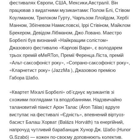
фестивалях Європи, США, Мексики,Австралії. Він
працював з видатними музикантами: Полом Блі, Стівом
Коулманом, Трилоком Гурту, Чарльзом Ллойдом, Хербі
Манном, Збігневом Намисловскі, Іррі Стівіном, Майклом
Брекером, Девідом Лібманом, Джо Ловано. Маестро
Борбелі був визнаний «Найкращим солістом»
Джазового фестивалю «Карлові Вари», є володарем
трьох премій eMeRTon, Премії Ференца Ліста, премій
«Альт-саксофоніст року», «Сопрано-саксофоніст року»,
«Кларнетист року» (JazzMa ), Джазовою премією
Габора Шабо.
«Квартет Міхалі Борбелі» об’єднує музикантів зі
схожими поглядами та вподобаннями. Надзвичайно
талановитий піаніст Арон Талас (Áron Tálas) вдруге
виступає на фестивалі «Єдність», впевнений віртуоз-
басист Балаш Хорват (Balázs Horváth) та енергійний,
напрочуд чутливий барабанщик Хунор Дж. Шабо (Hunor
G.Szabó) — кожен по-своєму доповнюють колектив.