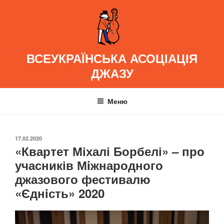
Перейти
до
вмісту
ВСЕУКРАЇНСЬКА АСОЦІАЦІЯ
ДЖАЗУ
Меню
ОПУБЛІКОВАНО
17.02.2020
«Квартет Міхалі Борбелі» – про
учасників Мiжнародного
джазового фестивалю
«Єднiсть» 2020