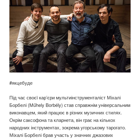
#якцебуде
Під час своєї кар’єри мультиінструменталіст Міхалі
Борбелі (Műhely Borbély) став справжнім універсальним
виконавцем, який працює в різних музичних стилях.
Окрім саксофона та кларнета, він грає на кількох
народних інструментах, зокрема угорському тарогато.
Міхалі Борбелі брав участь у значних джазових