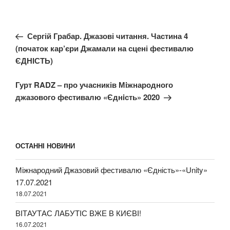
Навігація
Попередній
Сергій Грабар. Джазові читання. Частина 4
записів
запис:
(початок кар’єри Джамали на сцені фестивалю
ЄДНІСТЬ)
Наступний
Гурт RADZ – про учасників Мiжнародного
запис
джазового фестивалю «Єднiсть» 2020
ОСТАННІ НОВИНИ
Міжнародний Джазовий фестивалю «Єдність»-«Unity»
17.07.2021
18.07.2021
ВІТАУТАС ЛАБУТІС ВЖЕ В КИЄВІ!
16.07.2021