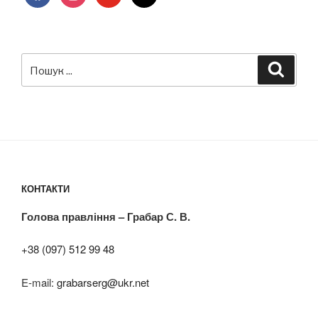
Пошук
Шукат
за
запитом:
КОНТАКТИ
Голова правління – Грабар С. В.
+38 (097) 512 99 48
E-mail:
grabarserg@ukr.net