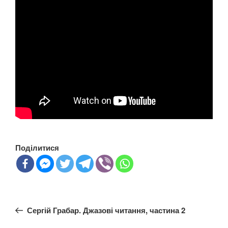
Поділитися
Навігація
Попередній
Сергій Грабар. Джазові читання, частина 2
записів
запис: