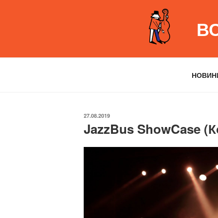
Перейти
до
В
вмісту
НОВИН
ОПУБЛІКОВАНО
27.08.2019
JazzBus ShowCase (