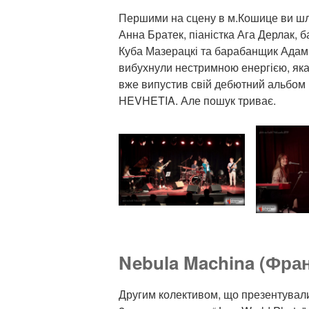
Першими на сцену в м.Кошице ви шлі
Анна Братек, піаністка Ага Дерлак, б
Куба Мазерацкі та барабанщик Адам 
вибухнули нестримною енергією, яка
вже випустив свій дебютний альбом пі
HEVHETIA. Але пошук триває.
Nebula Machina (Фран
Другим колективом, що презентували