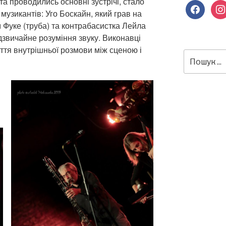
 та проводились основні зустрічі, стало
facebook
inst
 музикантів: Уго Боскайн, який грав на
 Фуке (труба) та контрабасистка Лейла
звичайне розуміння звуку. Виконавці
уття внутрішньої розмови між сценою і
Пошук
за
запитом: