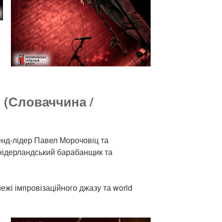
o (Словаччина /
бенд-лідер Павел Морочовіц та
 нідерландський барабанщик та
ежі імпровізаційного джазу та world