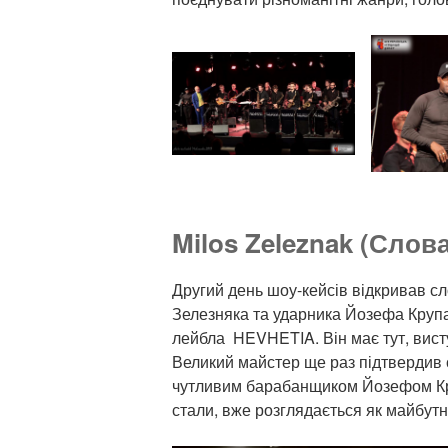
Milos Zeleznak (Слов
Другий день шоу-кейсів відкривав с
Зелезняка та ударника Йозефа Крупа
лейбла HEVHETIA. Він має тут, вист
Великий майстер ще раз підтвердив с
чутливим барабанщиком Йозефом Кру
стали, вже розглядається як майбутні