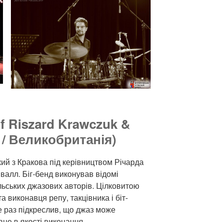
of Riszard Krawczuk &
 / Великобританія)
ий з Кракова під керівництвом Річарда
івалл. Біг-бенд виконував відомі
льських джазових авторів. Цілковитою
а виконавця репу, такцівника і біт-
е раз підкреслив, що джаз може
вне в якості виконання.