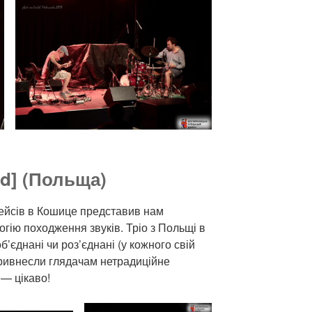
d] (Польща)
ейсів в Кошице представив нам
огію походження звуків. Тріо з Польщі в
б’єднані чи роз’єднані (у кожного свій
привнесли глядачам нетрадиційне
— цікаво!