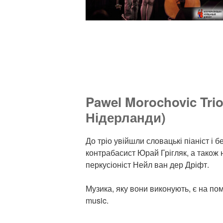
Pawel Morochovic Tri
Нідерланди)
До тріо увійшли словацькі піаніст і 
контрабасист Юрай Грігляк, а також
перкусіоніст Нейл ван дер Дріфт.
Музика, яку вони виконують, є на пом
music.