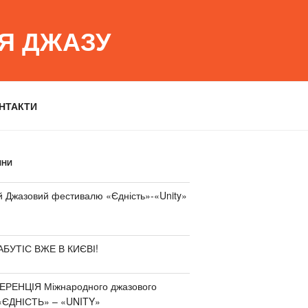
ІЯ ДЖАЗУ
НТАКТИ
ИНИ
 Джазовий фестивалю «Єдність»-«Unity»
АБУТІС ВЖЕ В КИЄВІ!
РЕНЦІЯ Міжнародного джазового
«ЄДНІСТЬ» – «UNITY»