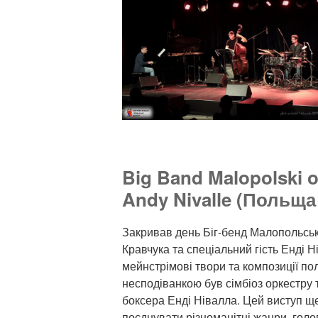
Big Band Malopolski 
Andy Nivalle (Польща
Закривав день Біг-бенд Малопольськ
Кравчука та спеціальний гість Енді Н
мейнстрімові твори та композиції по
несподіванкою був сімбіоз оркестру т
боксера Енді Нівалла. Цей виступ щ
поєднувати різноманітні жанри, голо