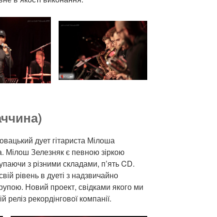
аччина)
ловацький дует гітариста Мілоша
. Мілош Зелезняк є певною зіркою
упаючи з різними складами, п’ять CD.
вій рівень в дуеті з надзвичайно
пою. Новий проект, свідками якого ми
й реліз рекордінгової компанії.