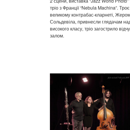
2 сцени, виставка “Jazz World Photo”
тріо з Франції “Nebula Machina”. Троє
великому контрабас-кларнеті, Жером
Сольдевіла, привнесли глядачам над
високого класу, тріо загострило відч
залом.