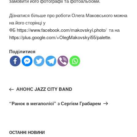
замовити його фотографії та фотоальбоми.
Дізнатися більше про роботи Олега Маковського можна
на його сторінці у
ФБ
https://www.facebook.com/makovskyi.photo/
та на
https://plus.google.com/+OlegMakovskyi55/palette
.
Поділитися
Навігація
Попередній
АНОНС JAZZ CITY BAND
записів
запис:
Наступний
“Ранок в мегаполісі” з Сергієм Грабарем
запис
ОСТАННІ НОВИНИ