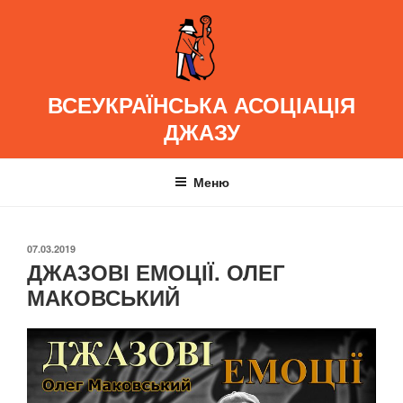
Перейти
до
вмісту
ВСЕУКРАЇНСЬКА АСОЦІАЦІЯ
ДЖАЗУ
Меню
ОПУБЛІКОВАНО
07.03.2019
ДЖАЗОВІ ЕМОЦІЇ. ОЛЕГ
МАКОВСЬКИЙ