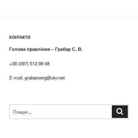
КОНТАКТИ
Голова правління – Грабар С. В.
+38 (097) 512 99 48
E-mail:
grabarserg@ukr.net
Пошук
Шукат
за
запитом: