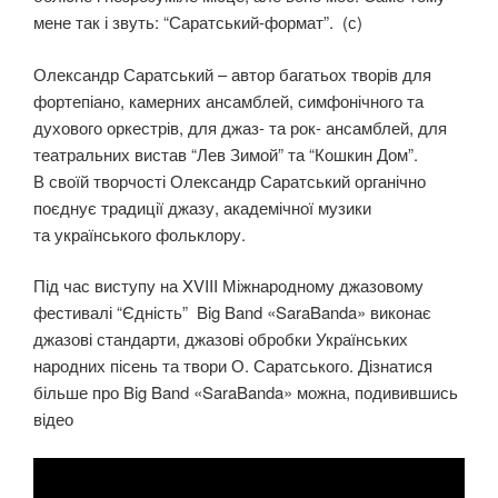
мене так і звуть: “Саратський-формат”. (с)
Олександр Саратський – автор багатьох творів для
фортепіано, камерних ансамблей, симфонічного та
духового оркестрів, для джаз- та рок- ансамблей, для
театральних вистав “Лев Зимой” та “Кошкин Дом”.
В своїй творчості Олександр Саратський органічно
поєднує традиції джазу, академічної музики
та українського фольклору.
Під час виступу на XVIII Міжнародному джазовому
фестивалі “Єдність” Big Band «SaraBanda» виконає
джазові стандарти, джазові обробки Українських
народних пісень та твори О. Саратського. Дізнатися
більше про Big Band «SaraBanda» можна, подивившись
відео