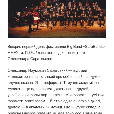
Відкриє перший день фестивалю Big Band «SaraBanda»
НМАУ ім. П.І.Чайковського під керівництвом
Олександра Саратського.
Олександр Наумович Саратський — відомий
композитор та піаніст, який про себе в свій час дуже
влучно сказав “Я — неформат! Тому що академічна
музика — це один формат, джазова — другий,
український фольклор — третій. Мій формат — усі три
формати, узяті разом… Я стою однією ногою в джазі,
другою — в академічній музиці. І це — дуже складне,
болісне і незрозуміле місце, але воно моє. Саме тому