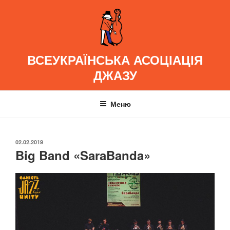
Перейти
до
вмісту
ВСЕУКРАЇНСЬКА АСОЦІАЦІЯ
ДЖАЗУ
Меню
ОПУБЛІКОВАНО
02.02.2019
Big Band «SaraBanda»