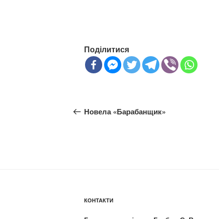
Поділитися
Навігація
Попередній
Новела «Барабанщик»
записів
запис:
КОНТАКТИ