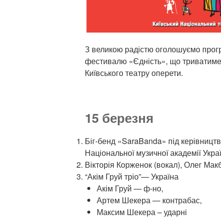
З великою радістю оголошуємо прог
фестивалю «Єдність», що триватиме 
Київського театру оперети.
15 березня
Біг-бенд «SaraBanda» під керівницт
Національної музичної академії Укра
Вікторія Корженок (вокал), Олег Макб
“Акім Груй тріо”— Україна
Акім Груй — ф-но,
Артем Шекера — контрабас,
Максим Шекера – ударні