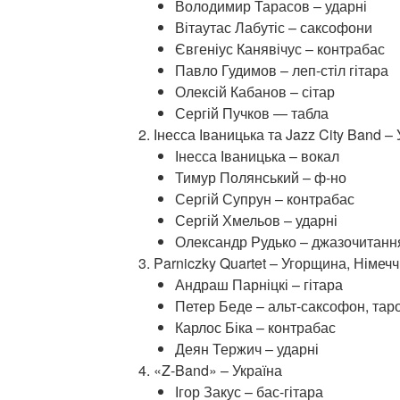
Володимир Тарасов – ударні
Вітаутас Лабутіс – саксофони
Євгеніус Канявічус – контрабас
Павло Гудимов – леп-стіл гітара
Олексій Кабанов – сітар
Сергій Пучков — табла
Інесса Іваницька та Jazz City Band – 
Інесса Іваницька – вокал
Тимур Полянський – ф-но
Сергій Супрун – контрабас
Сергій Хмельов – ударні
Олександр Рудько – джазочитанн
Parniczky Quartet – Угорщина, Німеч
Андраш Парніцкі – гітара
Петер Беде – альт-саксофон, тар
Карлос Біка – контрабас
Деян Тержич – ударні
«Z-Band» – Україна
Ігор Закус – бас-гітара