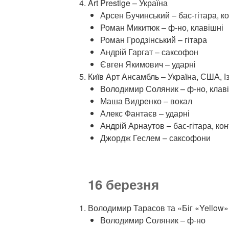
Art Prestige – Україна
Арсен Бучинський – бас-гітара, к
Роман Микитюк – ф-но, клавішні
Роман Гродзінський – гітара
Андрій Гаргат – саксофон
Євген Якимович – ударні
Київ Арт Ансамбль – Україна, США, І
Володимир Соляник – ф-но, клав
Маша Видренко – вокал
Алекс Фантаєв – ударні
Андрій Арнаутов – бас-гітара, ко
Джордж Геслем – саксофони
16 березня
Володимир Тарасов та «Біг «Yellow» 
Володимир Соляник – ф-но