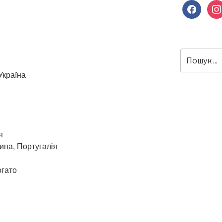
facebook
inst
Пошук
за
Україна
запитом:
я
чина, Португалія
огато