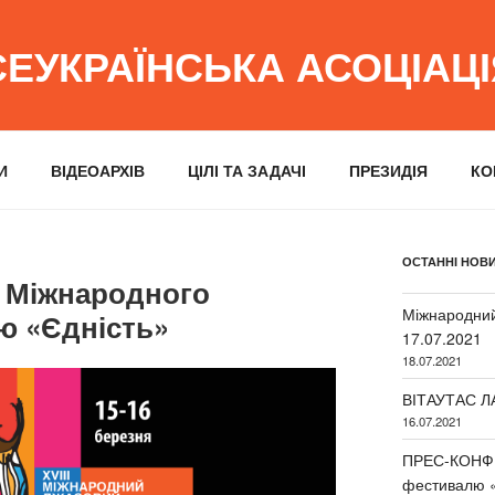
СЕУКРАЇНСЬКА АСОЦІАЦ
И
ВІДЕОАРХІВ
ЦІЛІ ТА ЗАДАЧІ
ПРЕЗИДІЯ
КО
ОСТАННІ НОВ
I Міжнародного
Міжнародний
ю «Єдність»
17.07.2021
18.07.2021
ВІТАУТАС Л
16.07.2021
ПРЕС-КОНФЕ
фестивалю 