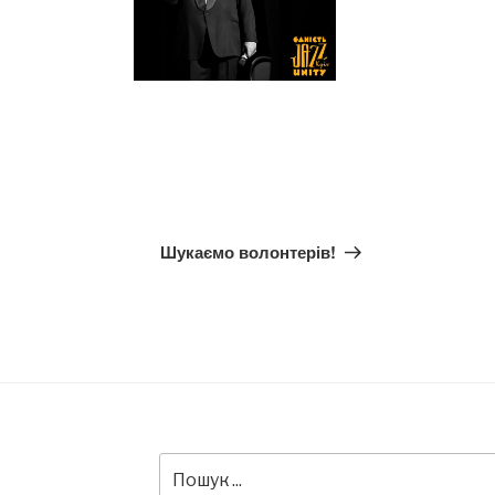
Наступний
Шукаємо волонтерів!
запис
Пошук
за