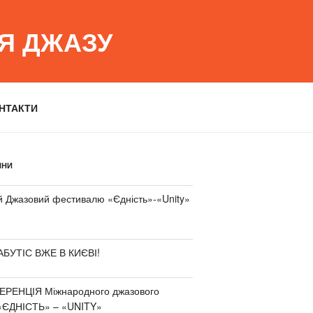
ІЯ ДЖАЗУ
НТАКТИ
ИНИ
 Джазовий фестивалю «Єдність»-«Unity»
АБУТІС ВЖЕ В КИЄВІ!
РЕНЦІЯ Міжнародного джазового
«ЄДНІСТЬ» – «UNITY»