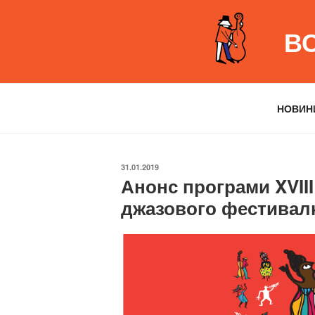
Перейти
до
В
вмісту
НОВИН
ОПУБЛІКОВАНО
31.01.2019
Анонс програми XVII
джазового фестивал